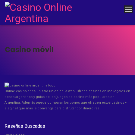
Casino móvil
Online-casino.ar es un sitio único en la web. Ofrece casinos online legales en
pesos argentinos y guías de los juegos de casino más populares en
Argentina. Además puede comparar los bonos que ofrecen estos casinos y
elegir el que más le convenga para disfrutar por dinero real.
Reseñas Buscadas