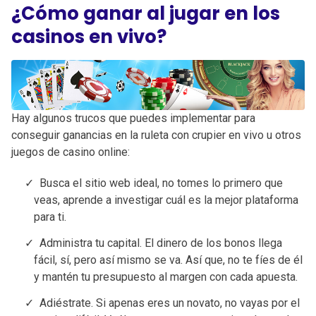
¿Cómo ganar al jugar en los
casinos en vivo?
Hay algunos trucos que puedes implementar para
conseguir ganancias en la ruleta con crupier en vivo u otros
juegos de casino online:
Busca el sitio web ideal, no tomes lo primero que
veas, aprende a investigar cuál es la mejor plataforma
para ti.
Administra tu capital. El dinero de los bonos llega
fácil, sí, pero así mismo se va. Así que, no te fíes de él
y mantén tu presupuesto al margen con cada apuesta.
Adiéstrate. Si apenas eres un novato, no vayas por el