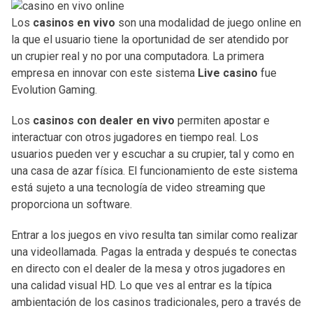
Los
casinos en vivo
son una modalidad de juego online en
la que el usuario tiene la oportunidad de ser atendido por
un crupier real y no por una computadora. La primera
empresa en innovar con este sistema
Live casino
fue
Evolution Gaming.
Los
casinos con dealer en vivo
permiten apostar e
interactuar con otros jugadores en tiempo real. Los
usuarios pueden ver y escuchar a su crupier, tal y como en
una casa de azar física. El funcionamiento de este sistema
está sujeto a una tecnología de video streaming que
proporciona un software.
Entrar a los juegos en vivo resulta tan similar como realizar
una videollamada. Pagas la entrada y después te conectas
en directo con el dealer de la mesa y otros jugadores en
una calidad visual HD. Lo que ves al entrar es la típica
ambientación de los casinos tradicionales, pero a través de