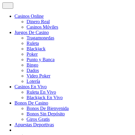
Casinos Online
Dinero Real
Casinos Móviles
Juegos De Casino
Tragamonedas
Ruleta
Blackjack
Poker
Punto y Banca
Bingo
Dados
Video Poker
Lotería
Casinos En Vivo
Ruleta En Vivo
Blackjack En Vivo
Bonos De Casino
Bonos De Bienvenida
Bonos Sin Depósito
Giros Gratis
Apuestas Deportivas