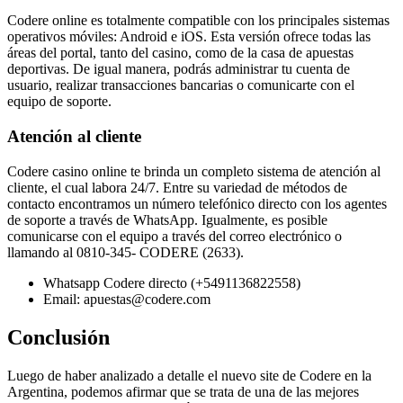
Codere online es totalmente compatible con los principales sistemas
operativos móviles: Android e iOS. Esta versión ofrece todas las
áreas del portal, tanto del casino, como de la casa de apuestas
deportivas. De igual manera, podrás administrar tu cuenta de
usuario, realizar transacciones bancarias o comunicarte con el
equipo de soporte.
Atención al cliente
Codere casino online te brinda un completo sistema de atención al
cliente, el cual labora 24/7. Entre su variedad de métodos de
contacto encontramos un número telefónico directo con los agentes
de soporte a través de WhatsApp. Igualmente, es posible
comunicarse con el equipo a través del correo electrónico o
llamando al 0810-345- CODERE (2633).
Whatsapp Codere directo (+5491136822558)
Email:
apuestas@codere.com
Conclusión
Luego de haber analizado a detalle el nuevo site de Codere en la
Argentina, podemos afirmar que se trata de una de las mejores