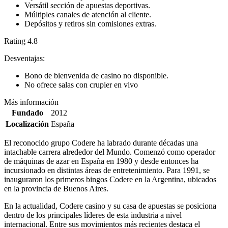
Versátil sección de apuestas deportivas.
Múltiples canales de atención al cliente.
Depósitos y retiros sin comisiones extras.
Rating
4.8
Desventajas:
Bono de bienvenida de casino no disponible.
No ofrece salas con crupier en vivo
Más información
Fundado
2012
Localización
España
El reconocido grupo Codere ha labrado durante décadas una
intachable carrera alrededor del Mundo. Comenzó como operador
de máquinas de azar en España en 1980 y desde entonces ha
incursionado en distintas áreas de entretenimiento. Para 1991, se
inauguraron los primeros bingos Codere en la Argentina, ubicados
en la provincia de Buenos Aires.
En la actualidad, Codere casino y su casa de apuestas se posiciona
dentro de los principales líderes de esta industria a nivel
internacional. Entre sus movimientos más recientes destaca el