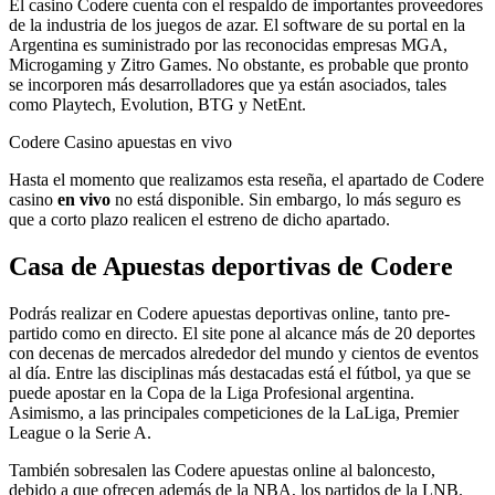
El casino Codere cuenta con el respaldo de importantes proveedores
de la industria de los juegos de azar. El software de su portal en la
Argentina es suministrado por las reconocidas empresas MGA,
Microgaming y Zitro Games. No obstante, es probable que pronto
se incorporen más desarrolladores que ya están asociados, tales
como Playtech, Evolution, BTG y NetEnt.
Codere Casino apuestas en vivo
Hasta el momento que realizamos esta reseña, el apartado de Codere
casino
en vivo
no está disponible. Sin embargo, lo más seguro es
que a corto plazo realicen el estreno de dicho apartado.
Casa de Apuestas deportivas de Codere
Podrás realizar en Codere apuestas deportivas online, tanto pre-
partido como en directo. El site pone al alcance más de 20 deportes
con decenas de mercados alrededor del mundo y cientos de eventos
al día. Entre las disciplinas más destacadas está el fútbol, ya que se
puede apostar en la Copa de la Liga Profesional argentina.
Asimismo, a las principales competiciones de la LaLiga, Premier
League o la Serie A.
También sobresalen las Codere apuestas online al baloncesto,
debido a que ofrecen además de la NBA, los partidos de la LNB.