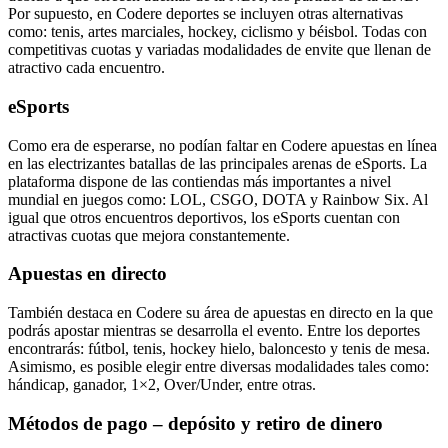
Por supuesto, en Codere deportes se incluyen otras alternativas
como: tenis, artes marciales, hockey, ciclismo y béisbol. Todas con
competitivas cuotas y variadas modalidades de envite que llenan de
atractivo cada encuentro.
eSports
Como era de esperarse, no podían faltar en Codere apuestas en línea
en las electrizantes batallas de las principales arenas de eSports. La
plataforma dispone de las contiendas más importantes a nivel
mundial en juegos como: LOL, CSGO, DOTA y Rainbow Six. Al
igual que otros encuentros deportivos, los eSports cuentan con
atractivas cuotas que mejora constantemente.
Apuestas en directo
También destaca en Codere su área de apuestas en directo en la que
podrás apostar mientras se desarrolla el evento. Entre los deportes
encontrarás: fútbol, tenis, hockey hielo, baloncesto y tenis de mesa.
Asimismo, es posible elegir entre diversas modalidades tales como:
hándicap, ganador, 1×2, Over/Under, entre otras.
Métodos de pago – depósito y retiro de dinero