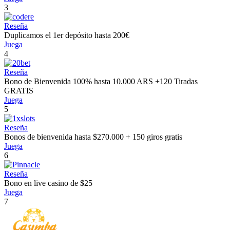
3
Reseña
Duplicamos el 1er depósito hasta 200€
Juega
4
Reseña
Bono de Bienvenida 100% hasta 10.000 ARS +120 Tiradas
GRATIS
Juega
5
Reseña
Bonos de bienvenida hasta $270.000 + 150 giros gratis
Juega
6
Reseña
Bono en live casino de $25
Juega
7