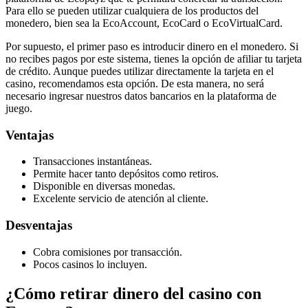
Para ello se pueden utilizar cualquiera de los productos del
monedero, bien sea la EcoAccount, EcoCard o EcoVirtualCard.
Por supuesto, el primer paso es introducir dinero en el monedero. Si
no recibes pagos por este sistema, tienes la opción de afiliar tu tarjeta
de crédito. Aunque puedes utilizar directamente la tarjeta en el
casino, recomendamos esta opción. De esta manera, no será
necesario ingresar nuestros datos bancarios en la plataforma de
juego.
Ventajas
Transacciones instantáneas.
Permite hacer tanto depósitos como retiros.
Disponible en diversas monedas.
Excelente servicio de atención al cliente.
Desventajas
Cobra comisiones por transacción.
Pocos casinos lo incluyen.
¿Cómo retirar dinero del casino con