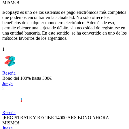
MISMO!
Ecopayz
es uno de los sistemas de pago electrónicos más completos
que podemos encontrar en la actualidad. No solo ofrece los
beneficios de cualquier monedero electrónico. Además de eso,
permite obtener una tarjeta de débito, sin necesidad de registrarse en
una entidad bancaria. En este sentido, se ha convertido en uno de los
métodos favoritos de los argentinos.
1
Reseña
Bono del 100% hasta 300€
Juega
2
Reseña
¡REGISTRATE Y RECIBE 14000 ARS BONO AHORA
MISMO!
Juega