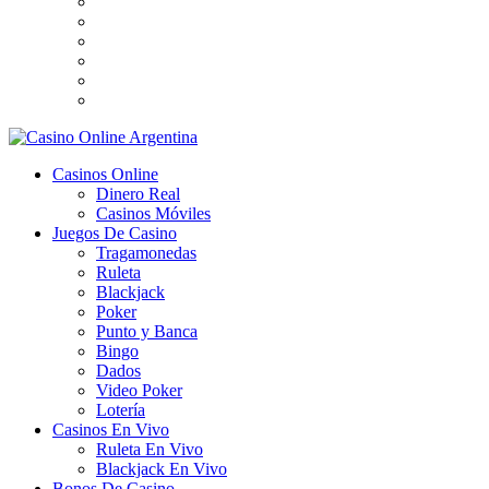
Casinos Online
Dinero Real
Casinos Móviles
Juegos De Casino
Tragamonedas
Ruleta
Blackjack
Poker
Punto y Banca
Bingo
Dados
Video Poker
Lotería
Casinos En Vivo
Ruleta En Vivo
Blackjack En Vivo
Bonos De Casino