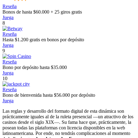
Reseña
Bonos de hasta $60.000 + 25 giros gratis
Juega
8
Reseña
Hasta $1.200 gratis en bonos por depósito
Juega
9
Reseña
Bono por depósito hasta $35.000
Juega
10
Reseña
Bono de bienvenida hasta $56.000 por depósito
Juega
Las reglas y desarrollo del formato digital de esta dinámica son
prácticamente iguales al de la ruleta presencial —un atractivo de los
casinos desde el siglo XIX—. Su fama hace que, prácticamente, la
posean todas las plataformas con licencia disponibles en la web
latinoamericana. Por ende, no tendrás complicaciones al momento