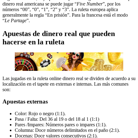
dinero real americana se puede jugar “
Five Number
”, por los
números “00”, “0”, “1”, “2” y “3”. La ruleta europea aplica
generalmente la regla “En prisión”. Para la francesa está el modo
“
Le Partage
”.
Apuestas de dinero real que pueden
hacerse en la ruleta
Las jugadas en la ruleta online dinero real se dividen de acuerdo a su
localización en el tapete en externas e internas. Las más comunes
son:
Apuestas externas
Color: Rojo o negro (1:1).
Pasa / Falta: Del 36 al 19 o del 18 al 1 (1:1)
Pares /Impares: Números pares o impares (1:1).
Columna: Doce números delimitados en el paño (2:1).
Docenas: Doce valores consecutivos (2:1).