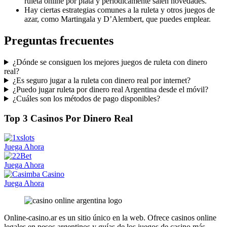
ruleta online por plata y periódicamente salen novedades.
Hay ciertas estrategias comunes a la ruleta y otros juegos de
azar, como Martingala y D’Alembert, que puedes emplear.
Preguntas frecuentes
¿Dónde se consiguen los mejores juegos de ruleta con dinero
real?
¿Es seguro jugar a la ruleta con dinero real por internet?
¿Puedo jugar ruleta por dinero real Argentina desde el móvil?
¿Cuáles son los métodos de pago disponibles?
Top 3 Casinos Por Dinero Real
Juega Ahora
Juega Ahora
Juega Ahora
Online-casino.ar es un sitio único en la web. Ofrece casinos online
legales en pesos argentinos y guías de los juegos de casino más