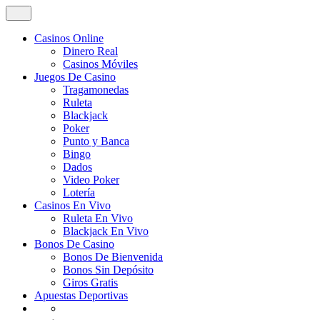
Casinos Online
Dinero Real
Casinos Móviles
Juegos De Casino
Tragamonedas
Ruleta
Blackjack
Poker
Punto y Banca
Bingo
Dados
Video Poker
Lotería
Casinos En Vivo
Ruleta En Vivo
Blackjack En Vivo
Bonos De Casino
Bonos De Bienvenida
Bonos Sin Depósito
Giros Gratis
Apuestas Deportivas