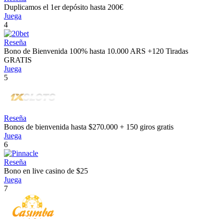
Duplicamos el 1er depósito hasta 200€
Juega
4
Reseña
Bono de Bienvenida 100% hasta 10.000 ARS +120 Tiradas
GRATIS
Juega
5
Reseña
Bonos de bienvenida hasta $270.000 + 150 giros gratis
Juega
6
Reseña
Bono en live casino de $25
Juega
7